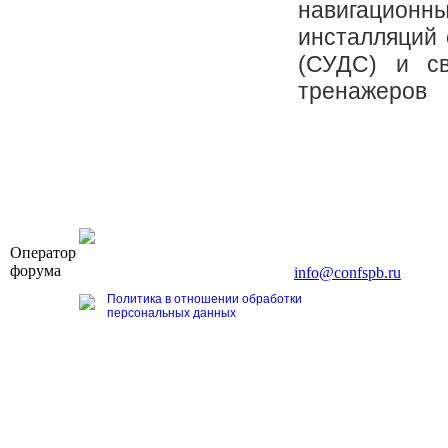
навигационны
инсталляций
(СУДС) и с
тренажеров
OOO «Бизнес-Элит»
Оператор
196191, г. Санкт-Петербург, Ленинский пр., д. 168
форума
Тел. +7 (812) 327-93-70, E-mail:
info@confspb.ru
Политика в отношении обработки
персональных данных