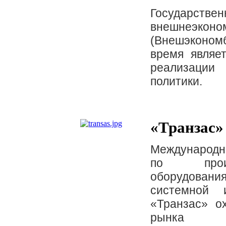
Государстве
внешнеэк
(Внешэконом
время являе
реализации
политики.
«Транзас»
Международна
по произв
оборудован
системной 
«Транзас» о
рынка эле