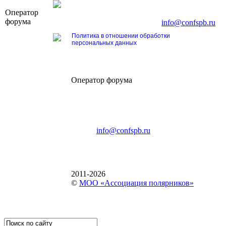
OOO «Бизнес-Элит»
Оператор
196191, г. Санкт-Петербург, Ленинский пр., д. 16
форума
Тел. +7 (812) 327-93-70, E-mail:
info@confspb.ru
Политика в отношении обработки
персональных данных
Оператор форума
CONFERENCE POINT
196191, Санкт-Петербург,
Ленинский пр., 168
тел.: +7 (812) 327-93-70
E-mail:
info@confspb.ru
2011-2026
©
МОО «Ассоциация полярников»