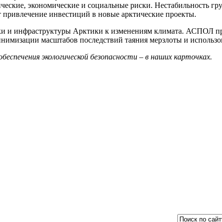
огические, экономические и социальные риски. Нестабильность гр
т привлечение инвестиций в новые арктические проекты.
ики и инфраструктуры Арктики к изменениям климата. АСПОЛ пр
инимизации масштабов последствий таяния мерзлоты и использ
беспечения экологической безопасности – в наших карточках.