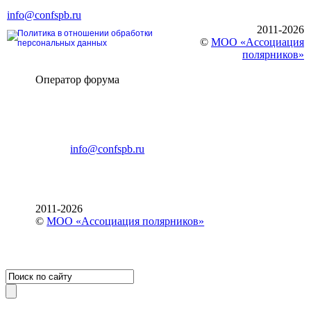
Тел. +7 (812) 327-93-70, E-mail:
info@confspb.ru
2011-2026
Политика в отношении обработки
©
МОО «Ассоциация
персональных данных
полярников»
Оператор форума
CONFERENCE POINT
196191, Санкт-Петербург,
Ленинский пр., 168
тел.: +7 (812) 327-93-70
E-mail:
info@confspb.ru
2011-2026
©
МОО «Ассоциация полярников»