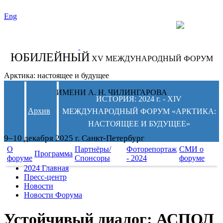
Eng
СЛЕДИТЕ ЗА
НОВОСТЯМИ
ФОРУМА:
ЮБИЛЕЙНЫЙ
XV МЕЖДУНАРОДНЫЙ ФОРУМ
Арктика: настоящее и будущее
ИМЕНИ А. Н. ЧИЛИНГАРОВА
ИСТОРИЯ: 2024 г. - XIV
Архив
МЕЖДУНАРОДНЫЙ ФОРУМ «АРКТИКА:
НАСТОЯЩЕЕ И БУДУЩЕЕ»
9–10 декабря 2025 г. Санкт-Петербург
О
Партнёры/
Фоторепортаж
СМИ о
Программа
форуме
Спонсоры
- 2024
форуме
2024 Главная
Пресс-центр
Новости
Новости Форума
Устойчивый диалог: АСПОЛ