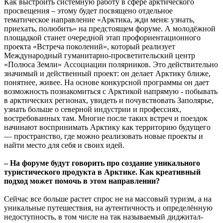
Как выстроить системную работу в сфере арктического
просвещения – этому будет посвящено отдельное
тематическое направление «Арктика, жди меня: узнать,
приехать, полюбить» на предстоящем форуме. А молодёжной
площадкой станет очередной этап профориентационного
проекта «Встреча поколений», который реализует
Международный гуманитарно-просветительский центр
«Полюса Земли» Ассоциации полярников. Это действительно
значимый и действенный проект: он делает Арктику ближе,
понятнее, живее. На основе конкурсной программы он дает
возможность познакомиться с Арктикой напрямую - побывать
в арктических регионах, увидеть и почувствовать Заполярье,
узнать больше о северной индустрии и профессиях,
востребованных там. Многие после таких встреч и поездок
начинают воспринимать Арктику как территорию будущего
— пространство, где можно реализовать новые проекты и
найти место для себя и своих идей.
– На форуме будут говорить про создание уникального
туристического продукта в Арктике. Как креативный
подход может помочь в этом направлении?
Сейчас все больше растет спрос не на массовый туризм, а на
уникальные путешествия, на аутентичность и определённую
недоступность, в том числе на так называемый диджитал-