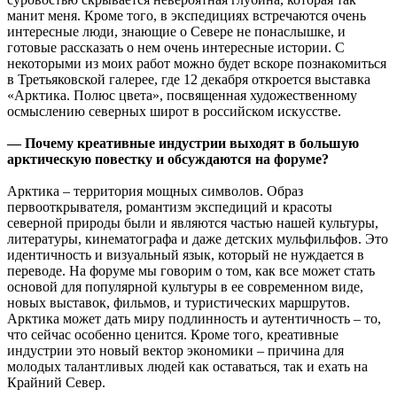
манит меня. Кроме того, в экспедициях встречаются очень
интересные люди, знающие о Севере не понаслышке, и
готовые рассказать о нем очень интересные истории. С
некоторыми из моих работ можно будет вскоре познакомиться
в Третьяковской галерее, где 12 декабря откроется выставка
«Арктика. Полюс цвета», посвященная художественному
осмыслению северных широт в российском искусстве.
— Почему креативные индустрии выходят в большую
арктическую повестку и обсуждаются на форуме?
Арктика – территория мощных символов. Образ
первооткрывателя, романтизм экспедиций и красоты
северной природы были и являются частью нашей культуры,
литературы, кинематографа и даже детских мульфильфов. Это
идентичность и визуальный язык, который не нуждается в
переводе. На форуме мы говорим о том, как все может стать
основой для популярной культуры в ее современном виде,
новых выставок, фильмов, и туристических маршрутов.
Арктика может дать миру подлинность и аутентичность – то,
что сейчас особенно ценится. Кроме того, креативные
индустрии это новый вектор экономики – причина для
молодых талантливых людей как оставаться, так и ехать на
Крайний Север.