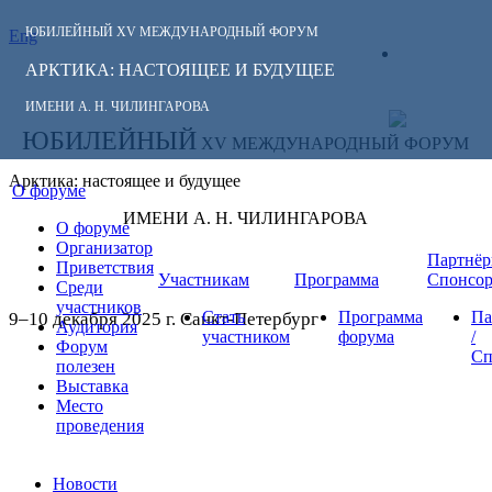
ЮБИЛЕЙНЫЙ
XV МЕЖДУНАРОДНЫЙ ФОРУМ
Eng
СЛЕДИТЕ ЗА
ЛИЧНЫЙ
НОВОСТЯМИ
АРКТИКА: НАСТОЯЩЕЕ И БУДУЩЕЕ
КАБИНЕТ
ФОРУМА:
ИМЕНИ А. Н. ЧИЛИНГАРОВА
ЮБИЛЕЙНЫЙ
XV МЕЖДУНАРОДНЫЙ ФОРУМ
Арктика: настоящее и будущее
О форуме
ИМЕНИ А. Н. ЧИЛИНГАРОВА
О форуме
Организатор
Партнёр
Приветствия
Участникам
Программа
Спонсо
Среди
участников
Стать
Программа
Па
9–10 декабря 2025 г. Санкт-Петербург
Аудитория
участником
форума
/
Форум
Сп
полезен
Выставка
Место
проведения
Новости