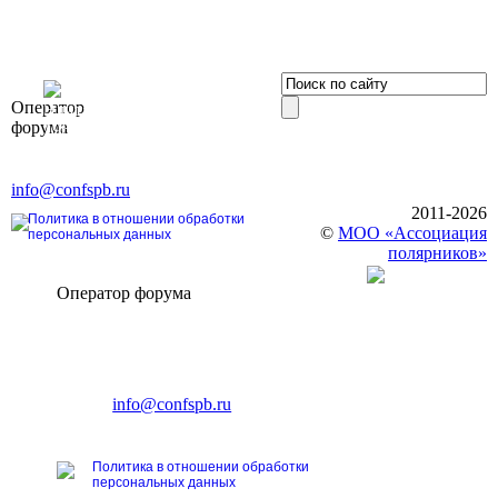
OOO «Бизнес-
Оператор
Элит»
форума
196191, г. Санкт-Петербург,
Ленинский пр., д. 168
Тел. +7 (812) 327-93-70, E-mail:
info@confspb.ru
2011-2026
Политика в отношении обработки
©
МОО «Ассоциация
персональных данных
полярников»
Оператор форума
CONFERENCE POINT
196191, Санкт-Петербург,
Ленинский пр., 168
тел.: +7 (812) 327-93-70
E-mail:
info@confspb.ru
Политика в отношении обработки
персональных данных