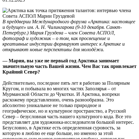
В преддверии Международного форума «Арктика: настоящее
и будущее» им. А. Н. Чилингарова (9-10 декабря. Санкт-
Петербург.) Мария Груздева – член Совета АСПОЛ,
фотограф и художник – о том, как просвещение и
креативные индустрии формируют интерес к Арктике и
открывают новые перспективы для молодёжи.
— Мария, вы уже не первый год Арктика занимает
значительную часть Вашей жизни. Чем Вас так привлекает
Крайний Север?
Действительно, последние пять лет я работаю за Полярным
Кругом, и побывала во многих частях Заполярья – от
Мурманской Области до Чукотки. И Арктика, вопреки
расхожему представлению, очень разнообразна. Это
абсолютно уникальное не только природное и
географическое, но и культурное пространство, а Русский
Север – безусловная часть нашего культурного кода. Все это
представляет для художника-исследователя большой интерес.
Безусловно, в Арктике есть определенная суровость, за
которую я люблю ее еще больше, но именно за этой
суровостью скрывается невероятная глубина, которая так