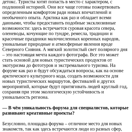
детокс. Туристы хотят попасть в место с характером, с
подлинной историей. Они все чаще готовы пожертвовать
определенным комфортом ради новых впечатлений и
необычного опыта. Арктика как раз и обладает всеми
данными, чтобы предоставить подобные эксклюзивные
возможности: здесь встречается суровая красота севера,
оленеводы, кочующие по тундре, ремесла, традиции и
красочные праздники малочисленных коренных народов,
уникальные природные и атмосферные явления вроде
Северного Сияния. А мягкий золотистый свет полярного дня
– это настоящая мечта каждого фотографа. Все это может
стать основой для новых туристических продуктов от
экотуризма до фототуров и экстремального туризма. На
форуме как раз и будут обсуждаться вопросы, как на основе
арктического культурного кода, создать возможности для
новых туристических маршрутов, фестивалей и других
мероприятий, которые будут притягивать людей круглый год,
сохраняя при этом экологическую устойчивость и
уникальность региона.
— В чём уникальность форума для специалистов, которые
развивают креативные проекты?
Безусловно, площадка форума – отличное место для новых
знакомств, так как здесь встречаются люди из разных сфер,