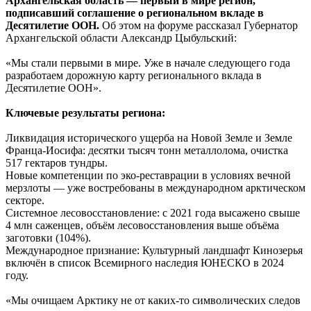
Архангельская область — первый в мире регион,
подписавший соглашение о региональном вкладе в
Десятилетие ООН.
Об этом на форуме рассказал Губернатор
Архангельской области Александр Цыбульский:
«Мы стали первыми в мире. Уже в начале следующего года
разработаем дорожную карту регионального вклада в
Десятилетие ООН».
Ключевые результаты региона:
Ликвидация исторического ущерба на Новой Земле и Земле
Франца-Иосифа: десятки тысяч тонн металлолома, очистка
517 гектаров тундры.
Новые компетенции по эко-реставрации в условиях вечной
мерзлоты — уже востребованы в международном арктическом
секторе.
Системное лесовосстановление: с 2021 года высажено свыше
4 млн саженцев, объём лесовосстановления выше объёма
заготовки (104%).
Международное признание: Культурный ландшафт Кинозерья
включён в список Всемирного наследия ЮНЕСКО в 2024
году.
«Мы очищаем Арктику не от каких-то символических следов