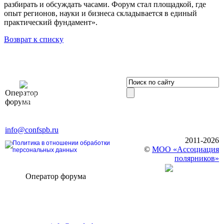
разбирать и обсуждать часами. Форум стал площадкой, где
опыт регионов, науки и бизнеса складывается в единый
практический фундамент».
Возврат к списку
OOO «Бизнес-
Оператор
Элит»
форума
196191, г. Санкт-Петербург,
Ленинский пр., д. 168
Тел. +7 (812) 327-93-70, E-mail:
info@confspb.ru
2011-2026
Политика в отношении обработки
©
МОО «Ассоциация
персональных данных
полярников»
Оператор форума
CONFERENCE POINT
196191, Санкт-Петербург,
Ленинский пр., 168
тел.: +7 (812) 327-93-70