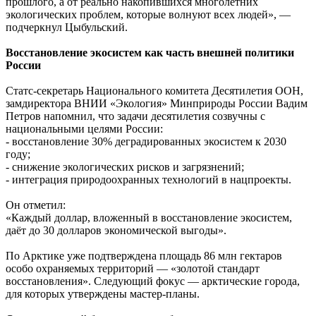
прошлого, а от реально накопившихся многолетних
экологических проблем, которые волнуют всех людей», —
подчеркнул Цыбульский.
Восстановление экосистем как часть внешней политики
России
Статс-секретарь Национального комитета Десятилетия ООН,
замдиректора ВНИИ «Экология» Минприроды России Вадим
Петров напомнил, что задачи десятилетия созвучны с
национальными целями России:
- восстановление 30% деградированных экосистем к 2030
году;
- снижение экологических рисков и загрязнений;
- интеграция природоохранных технологий в нацпроекты.
Он отметил:
«Каждый доллар, вложенный в восстановление экосистем,
даёт до 30 долларов экономической выгоды».
По Арктике уже подтверждена площадь 86 млн гектаров
особо охраняемых территорий — «золотой стандарт
восстановления». Следующий фокус — арктические города,
для которых утверждены мастер-планы.