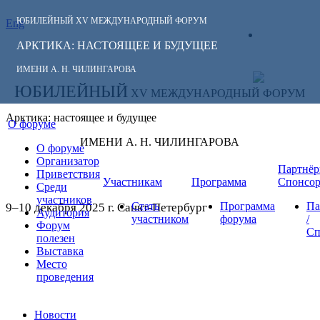
ЮБИЛЕЙНЫЙ
XV МЕЖДУНАРОДНЫЙ ФОРУМ
Eng
СЛЕДИТЕ ЗА
ЛИЧНЫЙ
НОВОСТЯМИ
АРКТИКА: НАСТОЯЩЕЕ И БУДУЩЕЕ
КАБИНЕТ
ФОРУМА:
ИМЕНИ А. Н. ЧИЛИНГАРОВА
ЮБИЛЕЙНЫЙ
XV МЕЖДУНАРОДНЫЙ ФОРУМ
Арктика: настоящее и будущее
О форуме
ИМЕНИ А. Н. ЧИЛИНГАРОВА
О форуме
Организатор
Партнёр
Приветствия
Участникам
Программа
Спонсо
Среди
участников
Стать
Программа
Па
9–10 декабря 2025 г. Санкт-Петербург
Аудитория
участником
форума
/
Форум
Сп
полезен
Выставка
Место
проведения
Новости