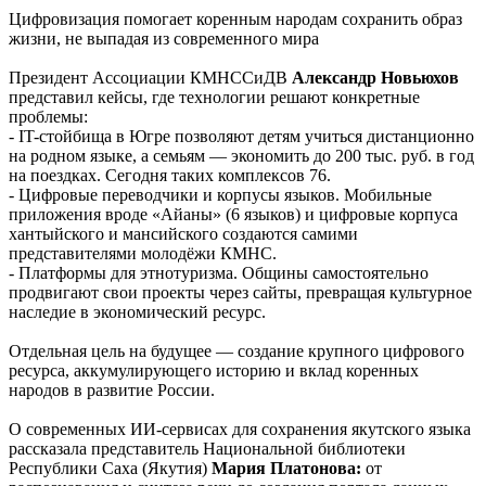
Цифровизация помогает коренным народам сохранить образ
жизни, не выпадая из современного мира
Президент Ассоциации КМНССиДВ
Александр Новьюхов
представил кейсы, где технологии решают конкретные
проблемы:
- IT-стойбища в Югре позволяют детям учиться дистанционно
на родном языке, а семьям — экономить до 200 тыс. руб. в год
на поездках. Сегодня таких комплексов 76.
- Цифровые переводчики и корпусы языков. Мобильные
приложения вроде «Айаны» (6 языков) и цифровые корпуса
хантыйского и мансийского создаются самими
представителями молодёжи КМНС.
- Платформы для этнотуризма. Общины самостоятельно
продвигают свои проекты через сайты, превращая культурное
наследие в экономический ресурс.
Отдельная цель на будущее — создание крупного цифрового
ресурса, аккумулирующего историю и вклад коренных
народов в развитие России.
О современных ИИ-сервисах для сохранения якутского языка
рассказала представитель Национальной библиотеки
Республики Саха (Якутия)
Мария Платонова:
от