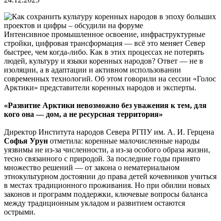
Интенсивное промышленное освоение, инфраструктурные
стройки, цифровая трансформация — всё это меняет Север
быстрее, чем когда-либо. Как в этих процессах не потерять
людей, культуру и языки коренных народов? Ответ — не в
изоляции, а в адаптации и активном использовании
современных технологий. Об этом говорили на сессии «Голос
Арктики» представители коренных народов и эксперты.
«Развитие Арктики невозможно без уважения к тем, для
кого она — дом, а не ресурсная территория»
Директор Института народов Севера РГПУ им. А. И. Герцена
Софья Урун
отметила: коренные малочисленные народы
уязвимы не из-за численности, а из-за особого образа жизни,
тесно связанного с природой. За последние годы принято
множество решений — от закона о нематериальном
этнокультурном достоянии до права детей кочевников учиться
в местах традиционного проживания. Но при обилии новых
законов и программ поддержки, ключевые вопросы баланса
между традиционным укладом и развитием остаются
острыми.