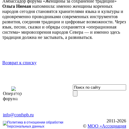
Амбассадор форума «Женщины за сохранение традиций»
Ольга Нюман
напомнила: именно женщины коренных
народов сегодня становятся хранителями языка и культуры и
одновременно проводниками современных инструментов
развития, соединяя традиции и цифровые возможности. Через
язык, песни, сказки и обряды сохраняется «операционная
система» мировоззрения народов Севера — и именно здесь
традиция должна не застывать, а развиваться.
Возврат к списку
OOO «Бизнес-
Оператор
Элит»
форума
196191, г. Санкт-Петербург,
Ленинский пр., д. 168
Тел. +7 (812) 327-93-70, E-mail:
info@confspb.ru
2011-2026
Политика в отношении обработки
©
МОО «Ассоциация
персональных данных