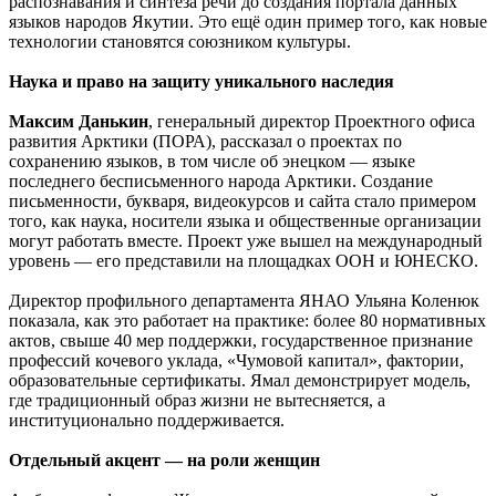
распознавания и синтеза речи до создания портала данных
языков народов Якутии. Это ещё один пример того, как новые
технологии становятся союзником культуры.
Наука и право на защиту уникального наследия
Максим Данькин
, генеральный директор Проектного офиса
развития Арктики (ПОРА), рассказал о проектах по
сохранению языков, в том числе об энецком — языке
последнего бесписьменного народа Арктики. Создание
письменности, букваря, видеокурсов и сайта стало примером
того, как наука, носители языка и общественные организации
могут работать вместе. Проект уже вышел на международный
уровень — его представили на площадках ООН и ЮНЕСКО.
Директор профильного департамента ЯНАО Ульяна Коленюк
показала, как это работает на практике: более 80 нормативных
актов, свыше 40 мер поддержки, государственное признание
профессий кочевого уклада, «Чумовой капитал», фактории,
образовательные сертификаты. Ямал демонстрирует модель,
где традиционный образ жизни не вытесняется, а
институционально поддерживается.
Отдельный акцент — на роли женщин