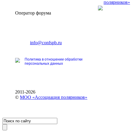
полярников»
Оператор форума
CONFERENCE POINT
196191, Санкт-Петербург,
Ленинский пр., 168
тел.: +7 (812) 327-93-70
E-mail:
info@confspb.ru
Политика в отношении обработки
персональных данных
2011-2026
©
МОО «Ассоциация полярников»