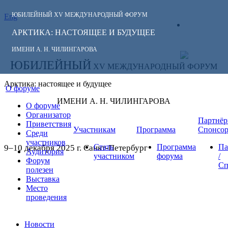
ЮБИЛЕЙНЫЙ
XV МЕЖДУНАРОДНЫЙ ФОРУМ
Eng
СЛЕДИТЕ ЗА
ЛИЧНЫЙ
НОВОСТЯМИ
АРКТИКА: НАСТОЯЩЕЕ И БУДУЩЕЕ
КАБИНЕТ
ФОРУМА:
ИМЕНИ А. Н. ЧИЛИНГАРОВА
ЮБИЛЕЙНЫЙ
XV МЕЖДУНАРОДНЫЙ ФОРУМ
Арктика: настоящее и будущее
О форуме
ИМЕНИ А. Н. ЧИЛИНГАРОВА
О форуме
Организатор
Партнёр
Приветствия
Участникам
Программа
Спонсо
Среди
участников
Стать
Программа
Па
9–10 декабря 2025 г. Санкт-Петербург
Аудитория
участником
форума
/
Форум
Сп
полезен
Выставка
Место
проведения
Новости