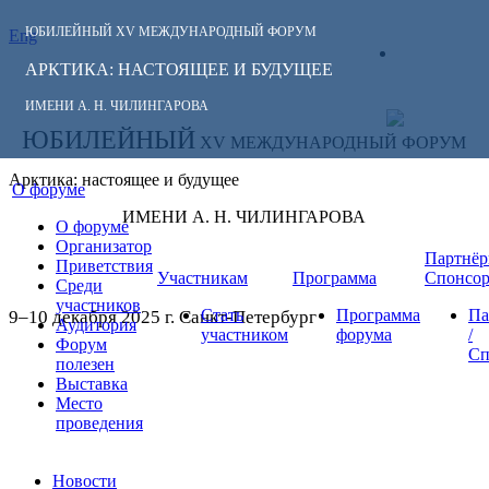
ЮБИЛЕЙНЫЙ
XV МЕЖДУНАРОДНЫЙ ФОРУМ
Eng
СЛЕДИТЕ ЗА
ЛИЧНЫЙ
НОВОСТЯМИ
АРКТИКА: НАСТОЯЩЕЕ И БУДУЩЕЕ
КАБИНЕТ
ФОРУМА:
ИМЕНИ А. Н. ЧИЛИНГАРОВА
ЮБИЛЕЙНЫЙ
XV МЕЖДУНАРОДНЫЙ ФОРУМ
Арктика: настоящее и будущее
О форуме
ИМЕНИ А. Н. ЧИЛИНГАРОВА
О форуме
Организатор
Партнёр
Приветствия
Участникам
Программа
Спонсо
Среди
участников
Стать
Программа
Па
9–10 декабря 2025 г. Санкт-Петербург
Аудитория
участником
форума
/
Форум
Сп
полезен
Выставка
Место
проведения
Новости