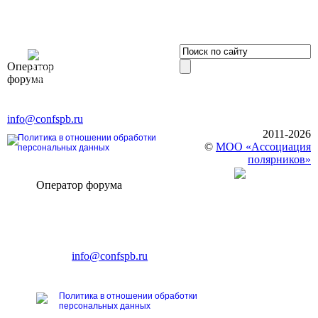
OOO «Бизнес-
Оператор
Элит»
форума
196191, г. Санкт-Петербург,
Ленинский пр., д. 168
Тел. +7 (812) 327-93-70, E-mail:
info@confspb.ru
2011-2026
Политика в отношении обработки
©
МОО «Ассоциация
персональных данных
полярников»
Оператор форума
CONFERENCE POINT
196191, Санкт-Петербург,
Ленинский пр., 168
тел.: +7 (812) 327-93-70
E-mail:
info@confspb.ru
Политика в отношении обработки
персональных данных