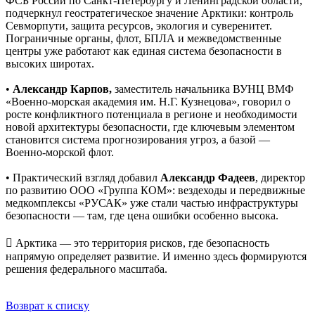
ФСБ России по Санкт-Петербургу и Ленинградской области,
подчеркнул геостратегическое значение Арктики: контроль
Севморпути, защита ресурсов, экология и суверенитет.
Пограничные органы, флот, БПЛА и межведомственные
центры уже работают как единая система безопасности в
высоких широтах.
•
Александр Карпов,
заместитель начальника ВУНЦ ВМФ
«Военно-морская академия им. Н.Г. Кузнецова», говорил о
росте конфликтного потенциала в регионе и необходимости
новой архитектуры безопасности, где ключевым элементом
становится система прогнозирования угроз, а базой —
Военно-морской флот.
• Практический взгляд добавил
Александр Фадеев
, директор
по развитию ООО «Группа КОМ»: вездеходы и передвижные
медкомплексы «РУСАК» уже стали частью инфраструктуры
безопасности — там, где цена ошибки особенно высока.
 Арктика — это территория рисков, где безопасность
напрямую определяет развитие. И именно здесь формируются
решения федерального масштаба.
Возврат к списку