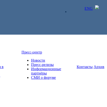
ENG
ЛИЧНЫЙ КАБИНЕТ
Пресс-центр
Новости
Пресс-релизы
 в
Контакты
Архив
Информационные
партнёры
а
СМИ о форуме