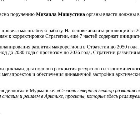
гласно поручению
Михаила Мишустина
органы власти должны в
провела масштабную работу. На основе анализа резолюций за 
дам к корректировке Стратегии, ещё 7 частей содержат инициа
 планирования развития макрорегиона в Стратегии до 2050 года.
од до 2030 года с прогнозом до 2036 года, Стратегии развития
и циклами, для полного раскрытия ресурсного и экономического
 мегапроектов и обеспечения динамичной застройки арктическ
ия диалога» в Мурманске:
«Сегодня северный вектор развития н
ы ставим и решаем в Арктике, проекты, которые здесь реализ
.