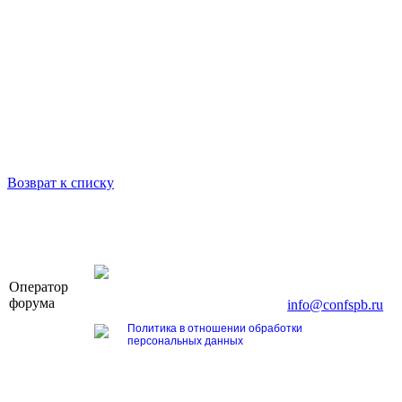
Возврат к списку
OOO «Бизнес-Элит»
Оператор
196191, г. Санкт-Петербург, Ленинский пр., д. 16
форума
Тел. +7 (812) 327-93-70, E-mail:
info@confspb.ru
Политика в отношении обработки
персональных данных