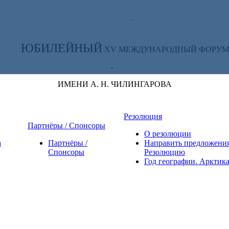
ТЕ ЗА НОВОСТЯМИ ФОРУМА:
ЮБИЛЕЙНЫЙ
XV МЕЖДУНАРОДНЫЙ ФОРУМ
ИМЕНИ А. Н. ЧИЛИНГАРОВА
Резолюция
Партнёры / Спонсоры
О резолюции
а
Партнёры /
Направить предложения
Спонсоры
Резолюцию
Год географии. Арктик