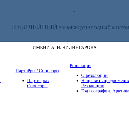
ТЕ ЗА НОВОСТЯМИ ФОРУМА:
ЮБИЛЕЙНЫЙ
XV МЕЖДУНАРОДНЫЙ ФОРУМ
ИМЕНИ А. Н. ЧИЛИНГАРОВА
Резолюция
Партнёры / Спонсоры
О резолюции
а
Партнёры /
Направить предложения
Спонсоры
Резолюцию
Год географии. Арктик