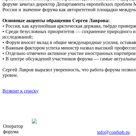
форуме зачитал директор Департамента европейских проблем
России и значение форума как авторитетной площадки междун
Основные акценты обращения Сергея Лаврова:
• Россия, как крупнейшая арктическая держава, твёрдо привер
• Среди безусловных приоритетов — сохранение природного и 
исследований;
• Форум вносит вклад в общие международные усилия, оставая
• Важным фактором успеха министр назвал высокий профессион
• Отдельно отмечено активное участие иностранных партнёров
• В центре обсуждений участников форума — самые актуальные
Сергей Лавров выразил уверенность, что работа форума позво
уровне.
Возврат к списку
OOO «Бизнес-Элит»
Оператор
196191, г. Санкт-Петербург, Ленинский пр., д. 16
форума
Тел. +7 (812) 327-93-70, E-mail:
info@confspb.ru