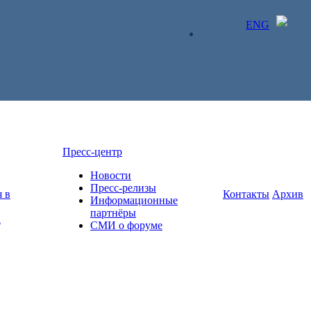
ENG
ЛИЧНЫЙ КАБИНЕТ
Пресс-центр
Новости
Пресс-релизы
 в
Контакты
Архив
Информационные
партнёры
а
СМИ о форуме