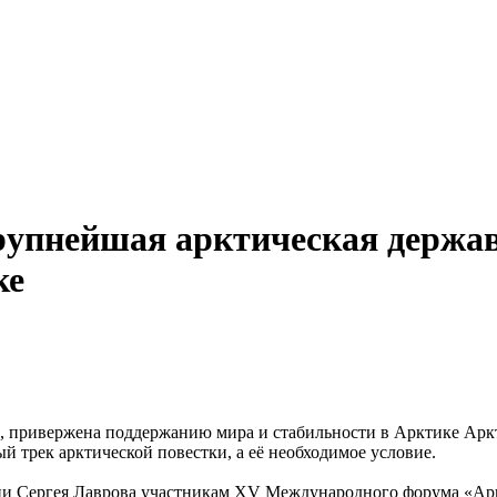
крупнейшая арктическая держа
ке
Аркт
 трек арктической повестки, а её необходимое условие.
и Сергея Лаврова участникам XV Международного форума «Аркт