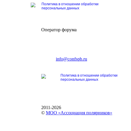
Политика в отношении обработки
персональных данных
Оператор форума
CONFERENCE POINT
196191, Санкт-Петербург,
Ленинский пр., 168
тел.: +7 (812) 327-93-70
E-mail:
info@confspb.ru
Политика в отношении обработки
персональных данных
2011-2026
©
МОО «Ассоциация полярников»