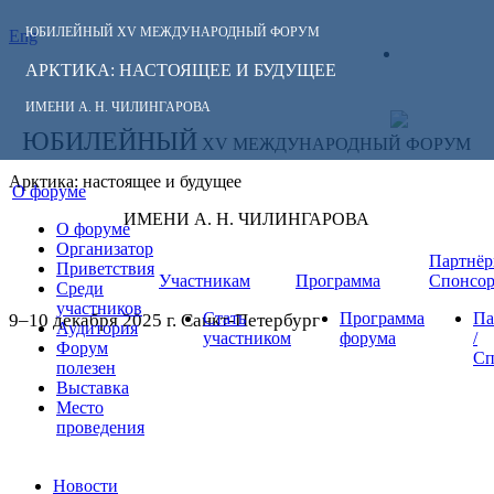
ЮБИЛЕЙНЫЙ
XV МЕЖДУНАРОДНЫЙ ФОРУМ
Eng
СЛЕДИТЕ ЗА
ЛИЧНЫЙ
НОВОСТЯМИ
АРКТИКА: НАСТОЯЩЕЕ И БУДУЩЕЕ
КАБИНЕТ
ФОРУМА:
ИМЕНИ А. Н. ЧИЛИНГАРОВА
ЮБИЛЕЙНЫЙ
XV МЕЖДУНАРОДНЫЙ ФОРУМ
Арктика: настоящее и будущее
О форуме
ИМЕНИ А. Н. ЧИЛИНГАРОВА
О форуме
Организатор
Партнёр
Приветствия
Участникам
Программа
Спонсо
Среди
участников
Стать
Программа
Па
9–10 декабря 2025 г. Санкт-Петербург
Аудитория
участником
форума
/
Форум
Сп
полезен
Выставка
Место
проведения
Новости