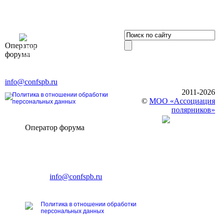
OOO «Бизнес-
Оператор
Элит»
форума
196191, г. Санкт-Петербург,
Ленинский пр., д. 168
Тел. +7 (812) 327-93-70, E-mail:
info@confspb.ru
2011-2026
Политика в отношении обработки
©
МОО «Ассоциация
персональных данных
полярников»
Оператор форума
CONFERENCE POINT
196191, Санкт-Петербург,
Ленинский пр., 168
тел.: +7 (812) 327-93-70
E-mail:
info@confspb.ru
Политика в отношении обработки
персональных данных