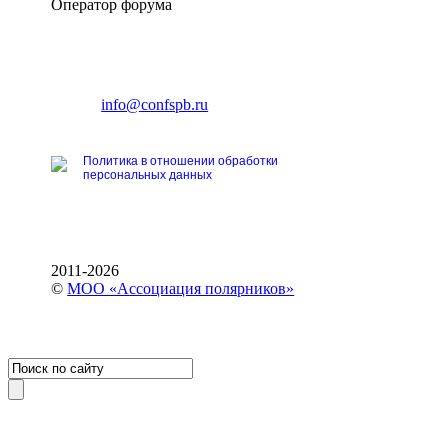
Оператор форума
CONFERENCE POINT
196191, Санкт-Петербург,
Ленинский пр., 168
тел.: +7 (812) 327-93-70
E-mail:
info@confspb.ru
Политика в отношении обработки
персональных данных
2011-2026
©
МОО «Ассоциация полярников»