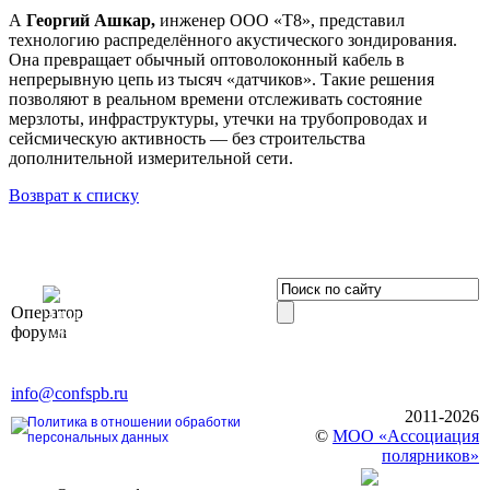
А
Георгий Ашкар,
инженер ООО «Т8», представил
технологию распределённого акустического зондирования.
Она превращает обычный оптоволоконный кабель в
непрерывную цепь из тысяч «датчиков». Такие решения
позволяют в реальном времени отслеживать состояние
мерзлоты, инфраструктуры, утечки на трубопроводах и
сейсмическую активность — без строительства
дополнительной измерительной сети.
Возврат к списку
OOO «Бизнес-
Оператор
Элит»
форума
196191, г. Санкт-Петербург,
Ленинский пр., д. 168
Тел. +7 (812) 327-93-70, E-mail:
info@confspb.ru
2011-2026
Политика в отношении обработки
©
МОО «Ассоциация
персональных данных
полярников»