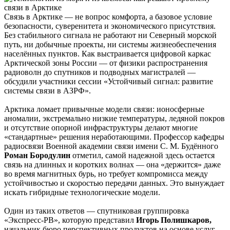
Связь в Арктике — не вопрос комфорта, а базовое условие
безопасности, суверенитета и экономического присутствия.
Без стабильного сигнала не работают ни Северный морской
путь, ни добычные проекты, ни системы жизнеобеспечения
населённых пунктов. Как выстраивается цифровой каркас
Арктической зоны России — от физики распространения
радиоволн до спутников и подводных магистралей —
обсудили участники сессии «Устойчивый сигнал: развитие
системы связи в АЗРФ».
Арктика ломает привычные модели связи: ионосферные
аномалии, экстремально низкие температуры, ледяной покров
и отсутствие опорной инфраструктуры делают многие
«стандартные» решения неработающими. Профессор кафедры
радиосвязи Военной академии связи имени С. М. Будённого
Роман Бородулин
отметил, самой надежной здесь остается
связь на длинных и коротких волнах — она «держится» даже
во время магнитных бурь, но требует компромисса между
устойчивостью и скоростью передачи данных. Это вынуждает
искать гибридные технологические модели.
Один из таких ответов — спутниковая группировка
«Экспресс-РВ», которую представил
Игорь Полишкаров,
начальник бюро перспективных продуктов на основе услуг