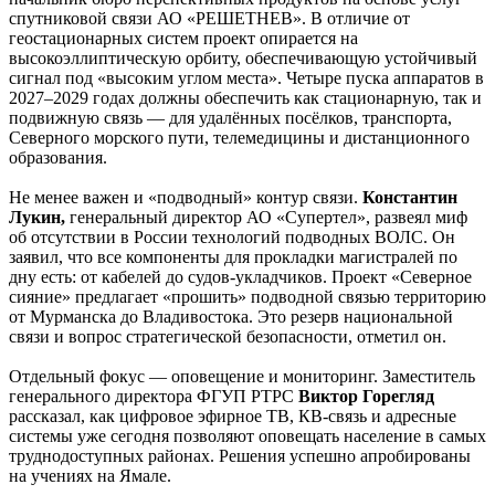
спутниковой связи АО «РЕШЕТНЕВ». В отличие от
геостационарных систем проект опирается на
высокоэллиптическую орбиту, обеспечивающую устойчивый
сигнал под «высоким углом места». Четыре пуска аппаратов в
2027–2029 годах должны обеспечить как стационарную, так и
подвижную связь — для удалённых посёлков, транспорта,
Северного морского пути, телемедицины и дистанционного
образования.
Не менее важен и «подводный» контур связи.
Константин
Лукин,
генеральный директор АО «Супертел», развеял миф
об отсутствии в России технологий подводных ВОЛС. Он
заявил, что все компоненты для прокладки магистралей по
дну есть: от кабелей до судов-укладчиков. Проект «Северное
сияние» предлагает «прошить» подводной связью территорию
от Мурманска до Владивостока. Это резерв национальной
связи и вопрос стратегической безопасности, отметил он.
Отдельный фокус — оповещение и мониторинг. Заместитель
генерального директора ФГУП РТРС
Виктор Горегляд
рассказал, как цифровое эфирное ТВ, КВ-связь и адресные
системы уже сегодня позволяют оповещать население в самых
труднодоступных районах. Решения успешно апробированы
на учениях на Ямале.