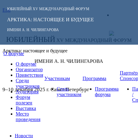
ЮБИЛЕЙНЫЙ
XV МЕЖДУНАРОДНЫЙ ФОРУМ
Eng
СЛЕДИТЕ ЗА
ЛИЧНЫЙ
НОВОСТЯМИ
АРКТИКА: НАСТОЯЩЕЕ И БУДУЩЕЕ
КАБИНЕТ
ФОРУМА:
ИМЕНИ А. Н. ЧИЛИНГАРОВА
ЮБИЛЕЙНЫЙ
XV МЕЖДУНАРОДНЫЙ ФОРУМ
Арктика: настоящее и будущее
О форуме
ИМЕНИ А. Н. ЧИЛИНГАРОВА
О форуме
Организатор
Партнёр
Приветствия
Участникам
Программа
Спонсо
Среди
участников
Стать
Программа
Па
9–10 декабря 2025 г. Санкт-Петербург
Аудитория
участником
форума
/
Форум
Сп
полезен
Выставка
Место
проведения
Новости