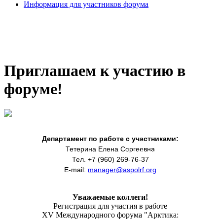
Информация для участников форума
Приглашаем к участию в
форуме!
Департамент по работе с участниками:
Тетерина Елена Сергеевна
Департамент по работе с участниками:
Тел. +7 (960) 269-76-37
Тетерина Елена Сергеевна
E-mail:
manager@aspolrf.org
Тел. +7 (960) 269-76-37
E-mail:
manager@aspolrf.org
Уважаемые коллеги!
Регистрация для участия в работе
XV Международного форума "Арктика: