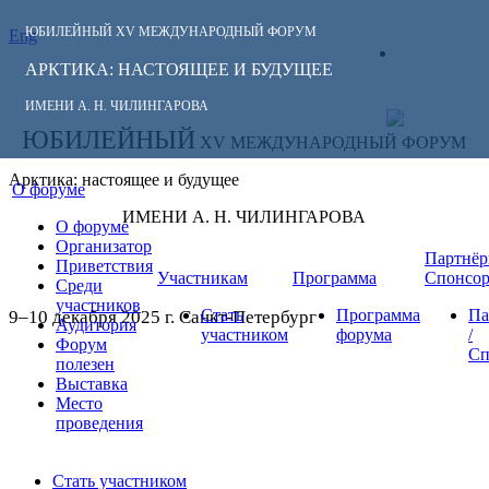
ЮБИЛЕЙНЫЙ
XV МЕЖДУНАРОДНЫЙ ФОРУМ
Eng
СЛЕДИТЕ ЗА
ЛИЧНЫЙ
НОВОСТЯМИ
АРКТИКА: НАСТОЯЩЕЕ И БУДУЩЕЕ
КАБИНЕТ
ФОРУМА:
ИМЕНИ А. Н. ЧИЛИНГАРОВА
ЮБИЛЕЙНЫЙ
XV МЕЖДУНАРОДНЫЙ ФОРУМ
Арктика: настоящее и будущее
О форуме
ИМЕНИ А. Н. ЧИЛИНГАРОВА
О форуме
Организатор
Партнёр
Приветствия
Участникам
Программа
Спонсо
Среди
участников
Стать
Программа
Па
9–10 декабря 2025 г. Санкт-Петербург
Аудитория
участником
форума
/
Форум
Сп
полезен
Выставка
Место
проведения
Стать участником