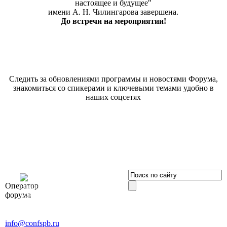
настоящее и будущее"
имени А. Н. Чилингарова завершена.
До встречи на мероприятии!
Следить за обновлениями программы и новостями Форума,
знакомиться со спикерами и ключевыми темами удобно в
наших соцсетях
OOO «Бизнес-
Оператор
Элит»
форума
196191, г. Санкт-Петербург,
Ленинский пр., д. 168
Тел. +7 (812) 327-93-70, E-mail:
info@confspb.ru