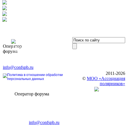
OOO «Бизнес-
Оператор
Элит»
форума
196191, г. Санкт-Петербург,
Ленинский пр., д. 168
Тел. +7 (812) 327-93-70, E-mail:
info@confspb.ru
2011-2026
Политика в отношении обработки
©
МОО «Ассоциация
персональных данных
полярников»
Оператор форума
CONFERENCE POINT
196191, Санкт-Петербург,
Ленинский пр., 168
тел.: +7 (812) 327-93-70
E-mail:
info@confspb.ru