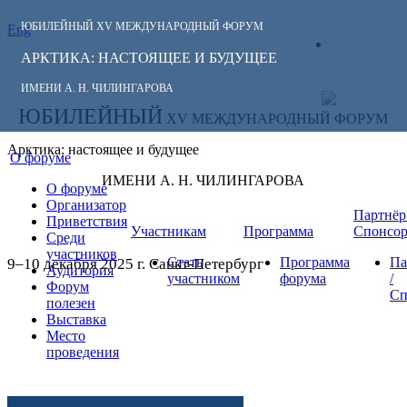
ЮБИЛЕЙНЫЙ
XV МЕЖДУНАРОДНЫЙ ФОРУМ
Eng
СЛЕДИТЕ ЗА
ЛИЧНЫЙ
НОВОСТЯМИ
АРКТИКА: НАСТОЯЩЕЕ И БУДУЩЕЕ
КАБИНЕТ
ФОРУМА:
ИМЕНИ А. Н. ЧИЛИНГАРОВА
ЮБИЛЕЙНЫЙ
XV МЕЖДУНАРОДНЫЙ ФОРУМ
Арктика: настоящее и будущее
О форуме
ИМЕНИ А. Н. ЧИЛИНГАРОВА
О форуме
Организатор
Партнёр
Приветствия
Участникам
Программа
Спонсо
Среди
участников
Стать
Программа
Па
9–10 декабря 2025 г. Санкт-Петербург
Аудитория
участником
форума
/
Форум
Сп
полезен
Выставка
Место
проведения