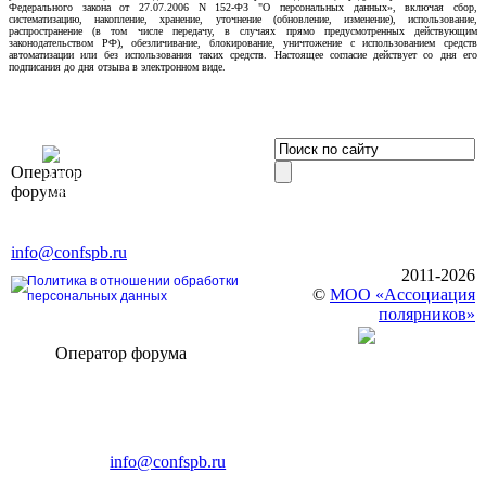
Федерального закона от 27.07.2006 N 152-ФЗ "О персональных данных», включая сбор,
систематизацию, накопление, хранение, уточнение (обновление, изменение), использование,
распространение (в том числе передачу, в случаях прямо предусмотренных действующим
законодательством РФ), обезличивание, блокирование, уничтожение с использованием средств
автоматизации или без использования таких средств. Настоящее согласие действует со дня его
подписания до дня отзыва в электронном виде.
OOO «Бизнес-
Оператор
Элит»
форума
196191, г. Санкт-Петербург,
Ленинский пр., д. 168
Тел. +7 (812) 327-93-70, E-mail:
info@confspb.ru
2011-2026
Политика в отношении обработки
©
МОО «Ассоциация
персональных данных
полярников»
Оператор форума
CONFERENCE POINT
196191, Санкт-Петербург,
Ленинский пр., 168
тел.: +7 (812) 327-93-70
E-mail:
info@confspb.ru