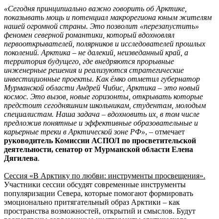
«Сегодня принципиально важно говорить об Арктике,
показывать мощь и потенциал макрорегиона юным жителям
нашей огромной страны. Это позволит «перезапустить»
феномен северной романтики, который вдохновлял
первооткрывателей, полярников и исследователей прошлых
поколений. Арктика – не далекий, неизведанный край, а
территория будущего, где внедряются прорывные
инженерные решения и реализуются стратегические
инвестиционные проекты. Как ёмко отметил губернатор
Мурманской области Андрей Чибис, Арктика – это новый
космос. Это вызов, новые горизонты, открывать которые
предстоит сегодняшним школьникам, студентам, молодым
специалистам. Наша задача – вдохновить их, в том числе
предложив понятные и эффективные образовательные и
карьерные треки в Арктической зоне РФ»
, – отмечает
руководитель Комиссии АСПОЛ по просветительской
деятельности, сенатор от Мурманской области Елена
Дягилева
.
Сессия «В Арктику по любви: инструменты просвещения».
Участники сессии обсудят современные инструменты
популяризации Севера, которые помогают формировать
эмоционально притягательный образ Арктики – как
пространства возможностей, открытий и смыслов. Будут