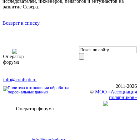
исследователей, инженеров, педагогов и энтузиастов на
развитие Севера.
Возврат к списку
OOO «Бизнес-
Оператор
Элит»
форума
196191, г. Санкт-Петербург,
Ленинский пр., д. 168
Тел. +7 (812) 327-93-70, E-mail:
info@confspb.ru
2011-2026
Политика в отношении обработки
©
МОО «Ассоциация
персональных данных
полярников»
Оператор форума
CONFERENCE POINT
196191, Санкт-Петербург,
Ленинский пр., 168
тел.: +7 (812) 327-93-70
E-mail:
info@confspb.ru