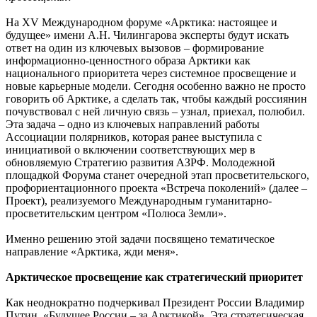
На XV Международном форуме «Арктика: настоящее и
будущее» имени А.Н. Чилингарова эксперты будут искать
ответ на один из ключевых вызовов – формирование
информационно-ценностного образа Арктики как
национального приоритета через системное просвещение и
новые карьерные модели. Сегодня особенно важно не просто
говорить об Арктике, а сделать так, чтобы каждый россиянин
почувствовал с ней личную связь – узнал, приехал, полюбил.
Эта задача – одно из ключевых направлений работы
Ассоциации полярников, которая ранее выступила с
инициативой о включении соответствующих мер в
обновляемую Стратегию развития АЗРФ. Молодежной
площадкой Форума станет очередной этап просветительского,
профориентационного проекта «Встреча поколений» (далее –
Проект), реализуемого Международным гуманитарно-
просветительским центром «Полюса Земли».
Именно решению этой задачи посвящено тематическое
направление «Арктика, жди меня».
Арктическое просвещение как стратегический приоритет
Как неоднократно подчеркивал Президент России Владимир
Путин, «Будущее России – за Арктикой». Эта стратегическая