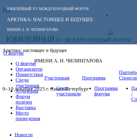
ЮБИЛЕЙНЫЙ
XV МЕЖДУНАРОДНЫЙ ФОРУМ
Eng
СЛЕДИТЕ ЗА
ЛИЧНЫЙ
НОВОСТЯМИ
АРКТИКА: НАСТОЯЩЕЕ И БУДУЩЕЕ
КАБИНЕТ
ФОРУМА:
ИМЕНИ А. Н. ЧИЛИНГАРОВА
ЮБИЛЕЙНЫЙ
XV МЕЖДУНАРОДНЫЙ ФОРУМ
Арктика: настоящее и будущее
О форуме
ИМЕНИ А. Н. ЧИЛИНГАРОВА
О форуме
Организатор
Партнёр
Приветствия
Участникам
Программа
Спонсо
Среди
участников
Стать
Программа
Па
9–10 декабря 2025 г. Санкт-Петербург
Аудитория
участником
форума
/
Форум
Сп
полезен
Выставка
Место
проведения
Новости