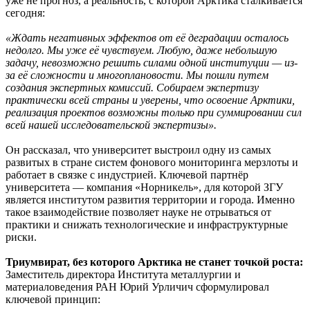
уже не прогноз, а реальность, с которой Арктика сталкивается
сегодня:
«Ждать негативных эффектов от её деградации осталось
недолго. Мы уже её чувствуем. Любую, даже небольшую
задачу, невозможно решить силами одной институции — из-
за её сложности и многоплановости. Мы пошли путем
создания экспертных комиссий. Собираем экспертизу
практически всей страны и уверены, что освоение Арктики,
реализация проектов возможны только при суммировании сил
всей нашей исследовательской экспертизы».
Он рассказал, что университет выстроил одну из самых
развитых в стране систем фонового мониторинга мерзлоты и
работает в связке с индустрией. Ключевой партнёр
университета — компания «Норникель», для которой ЗГУ
является институтом развития территории и города. Именно
такое взаимодействие позволяет науке не отрываться от
практики и снижать технологические и инфраструктурные
риски.
Триумвират, без которого Арктика не станет точкой роста:
Заместитель директора Института металлургии и
материаловедения РАН Юрий Урличич сформулировал
ключевой принцип: