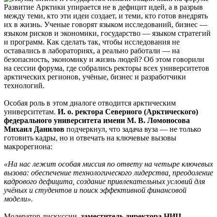
Развитие Арктики упирается не в дефицит идей, а в разрыв
между теми, кто эти идеи создает, и теми, кто готов внедрять
их в жизнь. Ученые говорят языком исследований, бизнес —
языком рисков и экономики, государство — языком стратегий
и программ. Как сделать так, чтобы исследования не
оставались в лабораториях, а реально работали — на
безопасность, экономику и жизнь людей? Об этом говорили
на сессии форума, где собрались ректоры всех университетов
арктических регионов, учёные, бизнес и разработчики
технологий.
Особая роль в этом диалоге отводится арктическим
университетам.
И. о. ректора Северного (Арктического)
федерального университета имени М. В. Ломоносова
Михаил Данилов
подчеркнул, что задача вуза — не только
готовить кадры, но и отвечать на ключевые вызовы
макрорегиона:
«На нас лежит особая миссия по ответу на четыре ключевых
вызова: обеспечение технологического лидерства, преодоление
кадрового дефицита, создание привлекательных условий для
учёных и студентов и поиск эффективной финансовой
модели».
Модератор дискуссии,
заместитель директора НИЦ