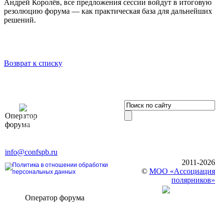
Андрей Королёв, все предложения сессии войдут в итоговую
резолюцию форума — как практическая база для дальнейших
решений.
Возврат к списку
OOO «Бизнес-
Оператор
Элит»
форума
196191, г. Санкт-Петербург,
Ленинский пр., д. 168
Тел. +7 (812) 327-93-70, E-mail:
info@confspb.ru
2011-2026
Политика в отношении обработки
©
МОО «Ассоциация
персональных данных
полярников»
Оператор форума
CONFERENCE POINT