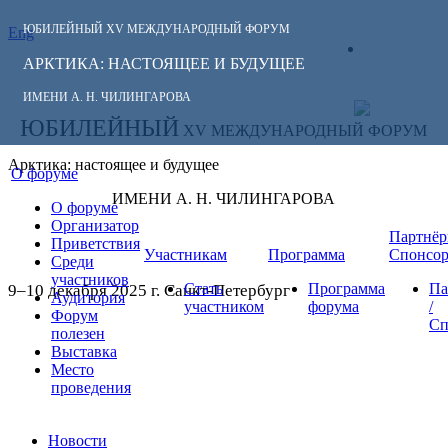
ЮБИЛЕЙНЫЙ
XV МЕЖДУНАРОДНЫЙ ФОРУМ
Eng
СЛЕДИТЕ ЗА
ЛИЧНЫЙ
НОВОСТЯМИ
АРКТИКА: НАСТОЯЩЕЕ И БУДУЩЕЕ
КАБИНЕТ
ФОРУМА:
ИМЕНИ А. Н. ЧИЛИНГАРОВА
ЮБИЛЕЙНЫЙ
XV МЕЖДУНАРОДНЫЙ ФОРУМ
Арктика: настоящее и будущее
О форуме
ИМЕНИ А. Н. ЧИЛИНГАРОВА
О форуме
Организатор
Партнёр
Приветствия
Участникам
Программа
Спонсо
Среди
участников
Стать
Программа
Па
9–10 декабря 2025 г. Санкт-Петербург
Аудитория
участником
форума
/
Форум
Сп
полезен
Выставка
Место
проведения
Новости