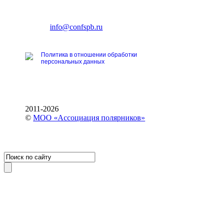
196191, Санкт-Петербург,
Ленинский пр., 168
тел.: +7 (812) 327-93-70
E-mail:
info@confspb.ru
Политика в отношении обработки
персональных данных
2011-2026
©
МОО «Ассоциация полярников»