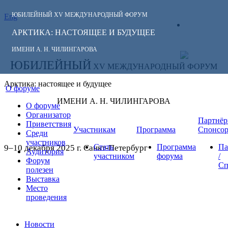
ЮБИЛЕЙНЫЙ
XV МЕЖДУНАРОДНЫЙ ФОРУМ
Eng
СЛЕДИТЕ ЗА
ЛИЧНЫЙ
НОВОСТЯМИ
АРКТИКА: НАСТОЯЩЕЕ И БУДУЩЕЕ
КАБИНЕТ
ФОРУМА:
ИМЕНИ А. Н. ЧИЛИНГАРОВА
ЮБИЛЕЙНЫЙ
XV МЕЖДУНАРОДНЫЙ ФОРУМ
Арктика: настоящее и будущее
О форуме
ИМЕНИ А. Н. ЧИЛИНГАРОВА
О форуме
Организатор
Партнёр
Приветствия
Участникам
Программа
Спонсо
Среди
участников
Стать
Программа
Па
9–10 декабря 2025 г. Санкт-Петербург
Аудитория
участником
форума
/
Форум
Сп
полезен
Выставка
Место
проведения
Новости