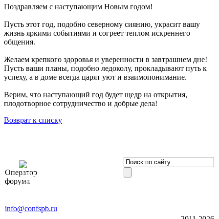
Поздравляем с наступающим Новым годом!
Пусть этот год, подобно северному сиянию, украсит вашу
жизнь яркими событиями и согреет теплом искреннего
общения.
Желаем крепкого здоровья и уверенности в завтрашнем дне!
Пусть ваши планы, подобно ледоколу, прокладывают путь к
успеху, а в доме всегда царят уют и взаимопонимание.
Верим, что наступающий год будет щедр на открытия,
плодотворное сотрудничество и добрые дела!
Возврат к списку
OOO «Бизнес-
Оператор
Элит»
форума
196191, г. Санкт-Петербург,
Ленинский пр., д. 168
Тел. +7 (812) 327-93-70, E-mail:
info@confspb.ru
2011-2026