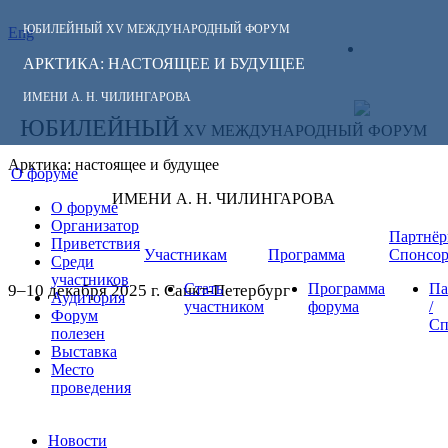
ЮБИЛЕЙНЫЙ
XV МЕЖДУНАРОДНЫЙ ФОРУМ
Eng
СЛЕДИТЕ ЗА
ЛИЧНЫЙ
НОВОСТЯМИ
АРКТИКА: НАСТОЯЩЕЕ И БУДУЩЕЕ
КАБИНЕТ
ФОРУМА:
ИМЕНИ А. Н. ЧИЛИНГАРОВА
ЮБИЛЕЙНЫЙ
XV МЕЖДУНАРОДНЫЙ ФОРУМ
Арктика: настоящее и будущее
О форуме
ИМЕНИ А. Н. ЧИЛИНГАРОВА
О форуме
Организатор
Партнёр
Приветствия
Участникам
Программа
Спонсо
Среди
участников
Стать
Программа
Па
9–10 декабря 2025 г. Санкт-Петербург
Аудитория
участником
форума
/
Форум
Сп
полезен
Выставка
Место
проведения
Новости