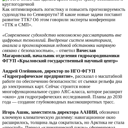
Как оптимизировать логистику и повысить прогнозируемость
судоходства по Севморпути? И какие новые задачи поставит
развитие ТТК? Об этом говорили эксперты конференции
«ТТК и СМП».
«Современное судоходство невозможно рассматривать вне
цифровых технологий. Внедрение систем мониторинга,
анализа и прогнозирования ледовой обстановки напрямую
связано с безопасностью»
, – отметил
Вячеслав
Магаровский, начальник отделения гидроаэродинамики
ФГУП «Крыловский государственный научный центр»
Андрей Олейников, директор по НГО ФГУП
«Гидрографическое предприятие»
, рассказал о масштабной
работе по обеспечению безопасности: от съемки рельефа дна
до электронных карт. Сейчас строится новое
многофункциональное судно ARC-класса, которое расширит
«окно» для гидрографических исследований. Планы до 2030
года — создание глубоководных высокоширотных трасс.
Игорь Ашик, заместитель директора ААНИИ,
обозначил
ключевую климатическую дилемму: навигационное окно
расширилось, толщина льда сократилась, но Арктика не стала
«простой». Период «климатической паузы» сформировал