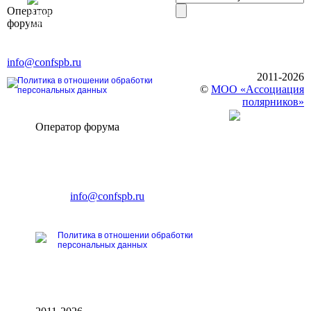
Оператор
Элит»
форума
196191, г. Санкт-Петербург,
Ленинский пр., д. 168
Тел. +7 (812) 327-93-70, E-mail:
info@confspb.ru
2011-2026
Политика в отношении обработки
©
МОО «Ассоциация
персональных данных
полярников»
Оператор форума
CONFERENCE POINT
196191, Санкт-Петербург,
Ленинский пр., 168
тел.: +7 (812) 327-93-70
E-mail:
info@confspb.ru
Политика в отношении обработки
персональных данных