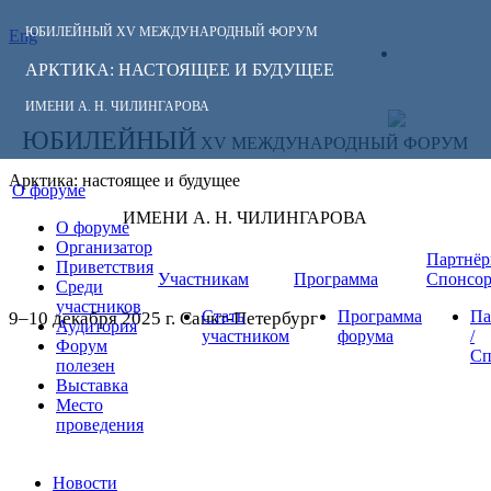
ЮБИЛЕЙНЫЙ
XV МЕЖДУНАРОДНЫЙ ФОРУМ
Eng
СЛЕДИТЕ ЗА
ЛИЧНЫЙ
НОВОСТЯМИ
АРКТИКА: НАСТОЯЩЕЕ И БУДУЩЕЕ
КАБИНЕТ
ФОРУМА:
ИМЕНИ А. Н. ЧИЛИНГАРОВА
ЮБИЛЕЙНЫЙ
XV МЕЖДУНАРОДНЫЙ ФОРУМ
Арктика: настоящее и будущее
О форуме
ИМЕНИ А. Н. ЧИЛИНГАРОВА
О форуме
Организатор
Партнёр
Приветствия
Участникам
Программа
Спонсо
Среди
участников
Стать
Программа
Па
9–10 декабря 2025 г. Санкт-Петербург
Аудитория
участником
форума
/
Форум
Сп
полезен
Выставка
Место
проведения
Новости