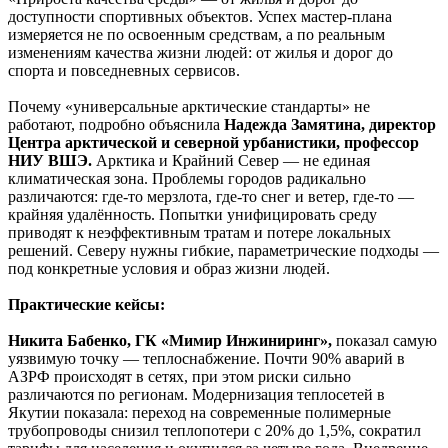
доступности спортивных объектов. Успех мастер-плана
измеряется не по освоенным средствам, а по реальным
изменениям качества жизни людей: от жилья и дорог до
спорта и повседневных сервисов.
Почему «универсальные арктические стандарты» не
работают, подробно объяснила
Надежда Замятина, директор
Центра арктической и северной урбанистики, профессор
НИУ ВШЭ.
Арктика и Крайний Север — не единая
климатическая зона. Проблемы городов радикально
различаются: где-то мерзлота, где-то снег и ветер, где-то —
крайняя удалённость. Попытки унифицировать среду
приводят к неэффективным тратам и потере локальных
решений. Северу нужны гибкие, параметрические подходы —
под конкретные условия и образ жизни людей.
Практические кейсы:
Никита Бабенко, ГК «Мимир Инжиниринг»,
показал самую
уязвимую точку — теплоснабжение. Почти 90% аварий в
АЗРФ происходят в сетях, при этом риски сильно
различаются по регионам. Модернизация теплосетей в
Якутии показала: переход на современные полимерные
трубопроводы снизил теплопотери с 20% до 1,5%, сократил