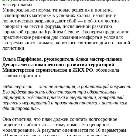
Универсальные нормы, типовые решения и попытка
«скопировать материк» в условиях холода, изоляции и
логистических разрывов дают сбой — и об этом честно
говорили на сессии форума, посвящённой развитию
городской среды на Крайнем Севере. Эксперты представили
практические решения для создания комфорта в условиях
экстремального климата, короткого светового дня и сложной
логистики.
Ольга Парфёнова, руководитель блока мастер-планов
Департамента комплексного развития территорий
Министерства строительства и ЖКХ РФ
, обозначила
главный принцип:
«Мастер-план — это не концепция, а работающий документ.
Его эффективность обеспечивают три обязательных
атрибута: жёсткая привязка к территории, конкретный
перечень мероприятий и прозрачная привязка к источникам
финансирования».
Она отметила, что план должен сочетать долгосрочное
видение с гибкостью — этому помогает сценарное
моделирование. А результат оценивается по 16 параметрам
«Прироста качества среды» — от жилья и дорог до