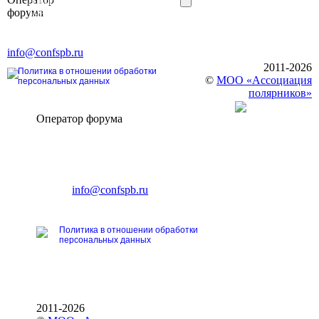
Элит»
форума
196191, г. Санкт-Петербург,
Ленинский пр., д. 168
Тел. +7 (812) 327-93-70, E-mail:
info@confspb.ru
2011-2026
Политика в отношении обработки
©
МОО «Ассоциация
персональных данных
полярников»
Оператор форума
CONFERENCE POINT
196191, Санкт-Петербург,
Ленинский пр., 168
тел.: +7 (812) 327-93-70
E-mail:
info@confspb.ru
Политика в отношении обработки
персональных данных
2011-2026