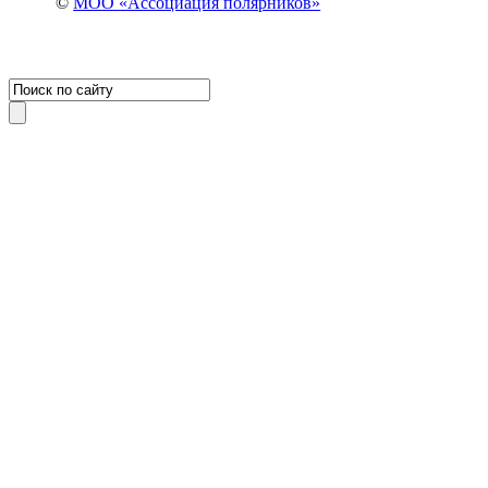
©
МОО «Ассоциация полярников»