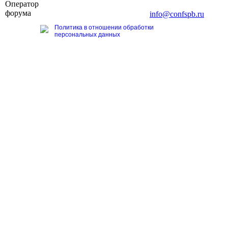
Оператор
196191, г. Санкт-Петербург, Ленинский пр., д. 168
форума
Тел. +7 (812) 327-93-70, E-mail:
info@confspb.ru
Политика в отношении обработки
персональных данных