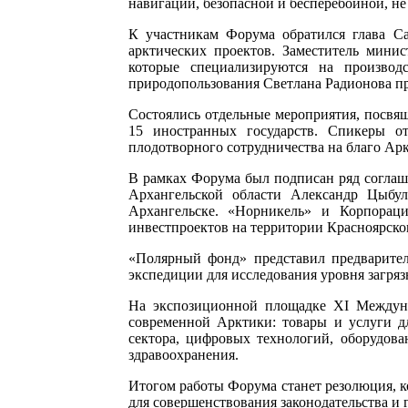
навигации, безопасной и бесперебойной, не
К участникам Форума обратился глава Са
арктических проектов. Заместитель мини
которые специализируются на произво
природопользования Светлана Радионова пр
Состоялись отдельные мероприятия, посвя
15 иностранных государств. Спикеры о
плодотворного сотрудничества на благо Ар
В рамках Форума был подписан ряд соглаш
Архангельской области Александр Цыбул
Архангельске. «Норникель» и Корпорац
инвестпроектов на территории Красноярског
«Полярный фонд» представил предварител
экспедиции для исследования уровня загрязн
На экспозиционной площадке XI Междуна
современной Арктики: товары и услуги дл
сектора, цифровых технологий, оборудова
здравоохранения.
Итогом работы Форума станет резолюция, к
для совершенствования законодательства и 