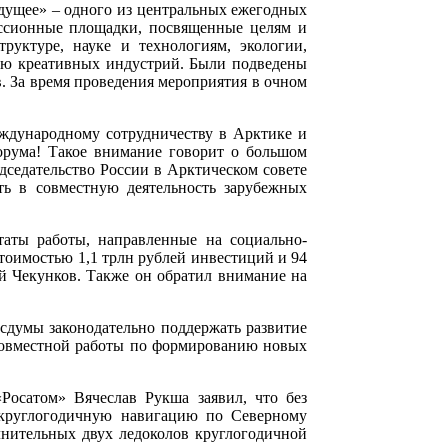
дущее» – одного из центральных ежегодных
уссионные площадки, посвященные целям и
уктуре, науке и технологиям, экологии,
тию креативных индустрий. Были подведены
в. За время проведения мероприятия в очном
ждународному сотрудничеству в Арктике и
орума! Такое внимание говорит о большом
дседательство России в Арктическом совете
ть в совместную деятельность зарубежных
аты работы, направленные на социально-
тоимостью 1,1 трлн рублей инвестиций и 94
ей Чекунков. Также он обратил внимание на
осдумы законодательно поддержать развитие
 совместной работы по формированию новых
Росатом» Вячеслав Рукша заявил, что без
ь круглогодичную навигацию по Северному
лнительных двух ледоколов круглогодичной