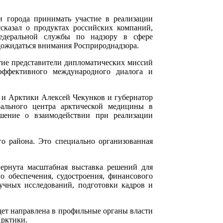
и города принимать участие в реализации
сказал о продуктах российских компаний,
едеральной службы по надзору в сфере
дожидаться внимания Росприроднадзора.
тие представители дипломатических миссий
эффективного международного диалога и
 и Арктики Алексей Чекунков и губернатор
рального центра арктической медицины в
шение о взаимодействии при реализации
о района. Это специально организованная
ернута масштабная выставка решений для
о обеспечения, судостроения, финансового
аучных исследований, подготовки кадров и
дет направлена в профильные органы власти
Арктики.