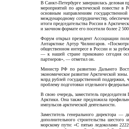
В Санкт-Петербурге завершилась деловая 
мероприятий по арктической повестке в 
основным направлениям государственной
международному сотрудничеству, обеспече
итоги председательства России в Арктическ
и заочном формате его посетили более 2 500
Форум открыл президент Ассоциации поля
Антарктике Артур Чилингаров. «Посмотри
общественном интересе в России и за рубе
— к нашей стране приковано сегодня осо
партнеров», — отметил он.
Министр РФ по развитию Дальнего Восто
экономическое развитие Арктической зоны.
млрд рублей государственной поддержки, ч
проблему подготовки отдельного федерально
В свою очередь, заместитель председателя
Арктики. Она также предложила профильно
импульсов арктической деятельности.
Заместитель генерального директора — д
дополнительного строительства шестого 
морскому пути: «С пятью ледоколами 2222