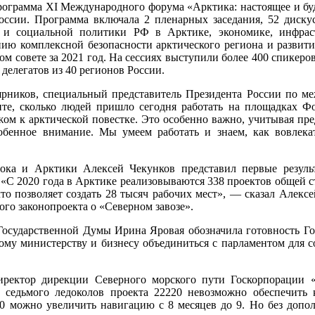
программа XI Международного форума «Арктика: настоящее и бу
России. Программа включала 2 пленарных заседания, 52 диск
 и социальной политики РФ в Арктике, экономике, инфрастр
нию комплексной безопасности арктического региона и разви
ом совете за 2021 год. На сессиях выступили более 400 спикеро
 делегатов из 40 регионов России.
рников, специальный представитель Президента России по ме
те, сколько людей пришло сегодня работать на площадках Ф
жом к арктической повестке. Это особенно важно, учитывая пре
бенное внимание. Мы умеем работать и знаем, как вовлека
ка и Арктики Алексей Чекунков представил первые результ
 «С 2020 года в Арктике реализовываются 338 проектов общей с
то позволяет создать 28 тысяч рабочих мест», — сказал Алекс
го законопроекта о «Северном завозе».
 Государственной Думы Ирина Яровая обозначила готовность Г
му министерству и бизнесу объединиться с парламентом для
иректор дирекции Северного морского пути Госкорпорации «
и седьмого ледоколов проекта 22220 невозможно обеспечит
0 можно увеличить навигацию с 8 месяцев до 9. Но без допо