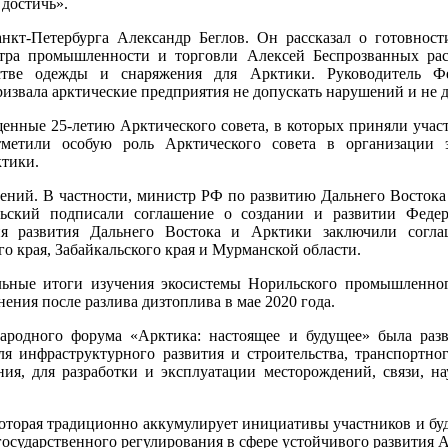
 достичь».
нкт-Петербурга Александр Беглов. Он рассказал о готовност
стра промышленности и торговли Алексей Беспрозванных рас
дстве одежды и снаряжения для Арктики. Руководитель Ф
извала арктические предприятия не допускать нарушений и не 
щенные 25-летию Арктического совета, в которых приняли учас
тметили особую роль Арктического совета в организации 
ктики.
ений. В частности, министр РФ по развитию Дальнего Востока
ьский подписали соглашение о создании и развитии Феде
ия развития Дальнего Востока и Арктики заключили согла
о края, Забайкальского края и Мурманской области.
ьные итоги изучения экосистемы Норильского промышленног
ения после разлива дизтоплива в мае 2020 года.
родного форума «Арктика: настоящее и будущее» была разв
я инфраструктурного развития и строительства, транспортног
ния, для разработки и эксплуатации месторождений, связи, н
оторая традиционно аккумулирует инициативы участников и бу
государственного регулирования в сфере устойчивого развития 