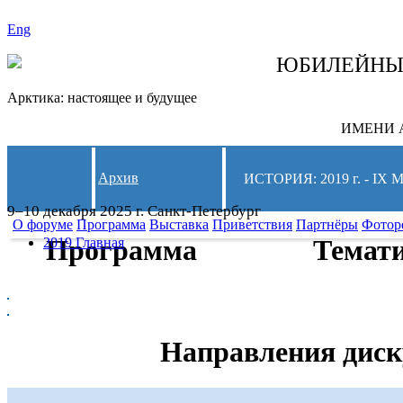
Eng
СЛЕДИТЕ ЗА 
ЮБИЛЕЙН
Арктика: настоящее и будущее
ИМЕНИ А
Архив
ИСТОРИЯ: 2019 г. -
9–10 декабря 2025 г. Санкт-Петербург
О форуме
Программа
Выставка
Приветствия
Партнёры
Фотор
Программа
Темат
2019 Главная
Направления диск