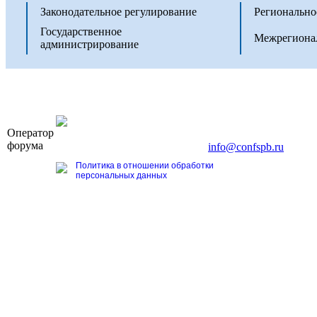
Законодательное регулирование
Регионально
Государственное
Межрегионал
администрирование
OOO «Бизнес-Элит»
Оператор
196191, г. Санкт-Петербург, Ленинский пр., д. 168
форума
Тел. +7 (812) 327-93-70, E-mail:
info@confspb.ru
Политика в отношении обработки
персональных данных