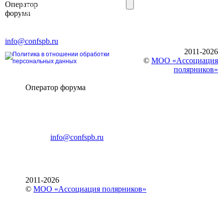
Оператор
Элит»
форума
196191, г. Санкт-Петербург,
Ленинский пр., д. 168
Тел. +7 (812) 327-93-70, E-mail:
info@confspb.ru
2011-2026
Политика в отношении обработки
©
МОО «Ассоциация
персональных данных
полярников»
Оператор форума
CONFERENCE POINT
196191, Санкт-Петербург,
Ленинский пр., 168
тел.: +7 (812) 327-93-70
E-mail:
info@confspb.ru
2011-2026
©
МОО «Ассоциация полярников»