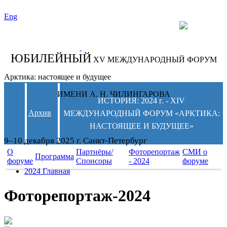
Eng
СЛЕДИТЕ ЗА
НОВОСТЯМИ
ФОРУМА:
ЮБИЛЕЙНЫЙ
XV МЕЖДУНАРОДНЫЙ ФОРУМ
Арктика: настоящее и будущее
ИМЕНИ А. Н. ЧИЛИНГАРОВА
ИСТОРИЯ: 2024 г. - XIV
Архив
МЕЖДУНАРОДНЫЙ ФОРУМ «АРКТИКА:
НАСТОЯЩЕЕ И БУДУЩЕЕ»
9–10 декабря 2025 г. Санкт-Петербург
О
Партнёры/
Фоторепортаж
СМИ о
Программа
форуме
Спонсоры
- 2024
форуме
2024 Главная
Фоторепортаж-2024