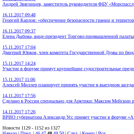
Андрей Звягинцев, заместитель руководителя ФБУ «Морспассл
16.11.2017 09:48
Георгий Карлов: «обеспечение безопасности границ и террито
16.11.2017 09:37
Елена Дыбова, вице-президент Торгово-промышленной палаты 
15.11.2017 17:04
Дмитрий Юрков, член комитета Государственной Думы по бюдж
15.11.2017 14:24
Участие в форуме примут крупнейшие судостроительные пред
15.11.2017 11:06
Алексей Миллер планирует принять участие в выездном засе
14.11.2017 17:56
Сделано в России специально для Арктики: Максим Мейскин р
14.11.2017 17:26
ВРИО губернатора Александр Усс примет участие в форуме «А
Новости 1129 - 1152 из 1327
Начало
|
Пред.
|
46
47
48
49
50
|
След.
|
Конец
|
Все