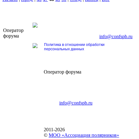
OOO «Бизнес-Элит»
Оператор
196191, г. Санкт-Петербург, Ленинский пр., д. 16
форума
Тел. +7 (812) 327-93-70, E-mail:
info@confspb.ru
Политика в отношении обработки
персональных данных
Оператор форума
CONFERENCE POINT
196191, Санкт-Петербург,
Ленинский пр., 168
тел.: +7 (812) 327-93-70
E-mail:
info@confspb.ru
2011-2026
©
МОО «Ассоциация полярников»