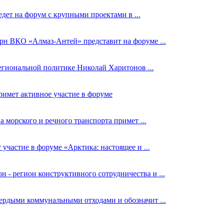
едет на форум с крупными проектами в
...
ерн ВКО «Алмаз-Антей» представит на форуме
...
региональной политике Николай Харитонов
...
римет активное участие в форуме
а морского и речного транспорта примет
...
участие в форуме «Арктика: настоящее и
...
 - регион конструктивного сотрудничества и
...
вердыми коммунальными отходами и обозначит
...