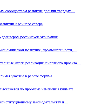
ным сообществом развитие добычи твердых
...
развитии Крайнего севера
ь драйвером российской экономики
 экономической политике, промышленности,
...
тельные итоги реализации пилотного проекта
...
римет участие в работе форума
выскажется по проблеме изменения климата
конституционному законодательству и
...