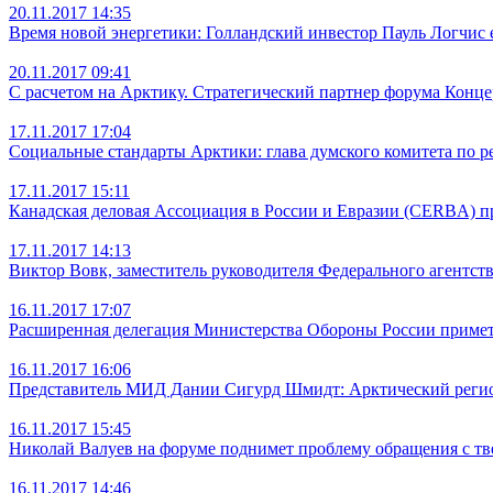
20.11.2017 14:35
Время новой энергетики: Голландский инвестор Пауль Логчис 
20.11.2017 09:41
С расчетом на Арктику. Стратегический партнер форума Конц
17.11.2017 17:04
Социальные стандарты Арктики: глава думского комитета по 
17.11.2017 15:11
Канадская деловая Ассоциация в России и Евразии (CERBA) п
17.11.2017 14:13
Виктор Вовк, заместитель руководителя Федерального агентств
16.11.2017 17:07
Расширенная делегация Министерства Обороны России примет 
16.11.2017 16:06
Представитель МИД Дании Сигурд Шмидт: Арктический регион
16.11.2017 15:45
Николай Валуев на форуме поднимет проблему обращения с т
16.11.2017 14:46