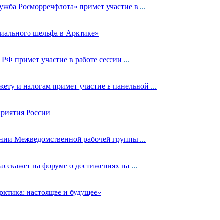
ужба Росморречфлота» примет участие в
...
риального шельфа в Арктике»
РФ примет участие в работе сессии
...
ету и налогам примет участие в панельной
...
приятия России
дании Межведомственной рабочей группы
...
асскажет на форуме о достижениях на
...
рктика: настоящее и будущее»