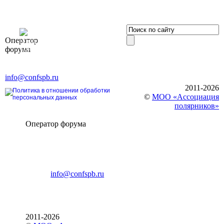
OOO «Бизнес-
Оператор
Элит»
форума
196191, г. Санкт-Петербург,
Ленинский пр., д. 168
Тел. +7 (812) 327-93-70, E-mail:
info@confspb.ru
2011-2026
Политика в отношении обработки
©
МОО «Ассоциация
персональных данных
полярников»
Оператор форума
CONFERENCE POINT
196191, Санкт-Петербург,
Ленинский пр., 168
тел.: +7 (812) 327-93-70
E-mail:
info@confspb.ru
2011-2026