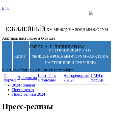
Eng
СЛЕДИТЕ ЗА
НОВОСТЯМИ
ФОРУМА:
ЮБИЛЕЙНЫЙ
XV МЕЖДУНАРОДНЫЙ ФОРУМ
Арктика: настоящее и будущее
ИМЕНИ А. Н. ЧИЛИНГАРОВА
ИСТОРИЯ: 2024 г. - XIV
Архив
МЕЖДУНАРОДНЫЙ ФОРУМ «АРКТИКА:
НАСТОЯЩЕЕ И БУДУЩЕЕ»
9–10 декабря 2025 г. Санкт-Петербург
О
Партнёры/
Фоторепортаж
СМИ о
Программа
форуме
Спонсоры
- 2024
форуме
2024 Главная
Пресс-центр
Пресс-релизы 2024
Пресс-релизы